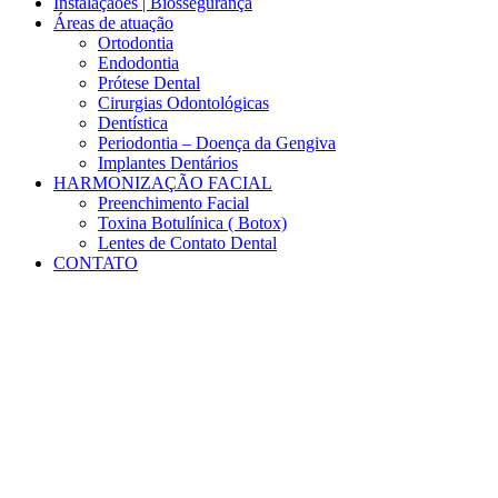
Instalaçãoes | Biossegurança
Áreas de atuação
Ortodontia
Endodontia
Prótese Dental
Cirurgias Odontológicas
Dentística
Periodontia – Doença da Gengiva
Implantes Dentários
HARMONIZAÇÃO FACIAL
Preenchimento Facial
Toxina Botulínica ( Botox)
Lentes de Contato Dental
CONTATO
Results for:
9715650777787