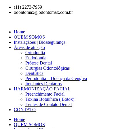
(11) 2273-7959
odontomax@odontomax.com.br
Home
QUEM SOMOS
Instalaçãoes | Biossegurança
Áreas de atuação
Ortodontia
Endodontia
Prótese Dental
Cirurgias Odontológicas
Dentística
Periodontia – Doença da Gengiva
Implantes Dentários
HARMONIZAÇÃO FACIAL
Preenchimento Facial
Toxina Botulínica ( Botox)
Lentes de Contato Dental
CONTATO
Home
QUEM SOMOS