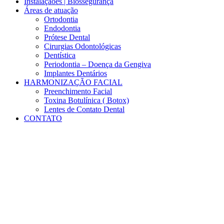
Instalaçãoes | Biossegurança
Áreas de atuação
Ortodontia
Endodontia
Prótese Dental
Cirurgias Odontológicas
Dentística
Periodontia – Doença da Gengiva
Implantes Dentários
HARMONIZAÇÃO FACIAL
Preenchimento Facial
Toxina Botulínica ( Botox)
Lentes de Contato Dental
CONTATO
Results for:
8492641041019