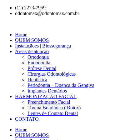
(11) 2273-7959
odontomax@odontomax.com.br
Home
QUEM SOMOS
Instalaçãoes | Biossegurança
Áreas de atuação
Ortodontia
Endodontia
Prótese Dental
Cirurgias Odontológicas
Dentística
Periodontia – Doença da Gengiva
Implantes Dentários
HARMONIZAÇÃO FACIAL
Preenchimento Facial
Toxina Botulínica ( Botox)
Lentes de Contato Dental
CONTATO
Home
QUEM SOMOS