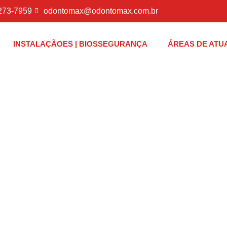
2273-7959
odontomax@odontomax.com.br
INSTALAÇÃOES | BIOSSEGURANÇA
ÁREAS DE ATU
63449839665920