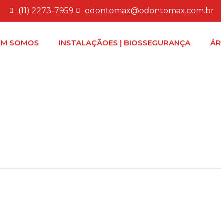
(11) 2273-7959
odontomax@odontomax.com.br
EM SOMOS
INSTALAÇÃOES | BIOSSEGURANÇA
ÁR
46681799388709