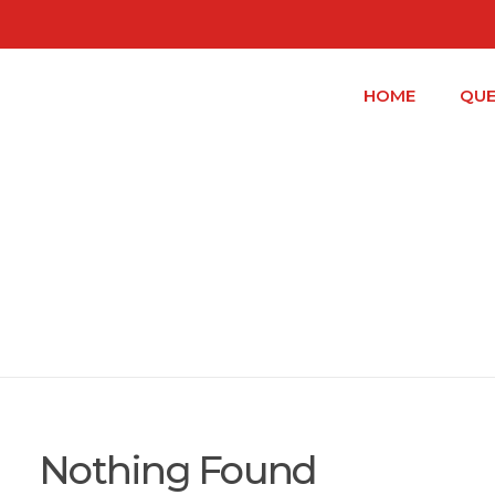
HOME
QU
Results for: 
Nothing Found