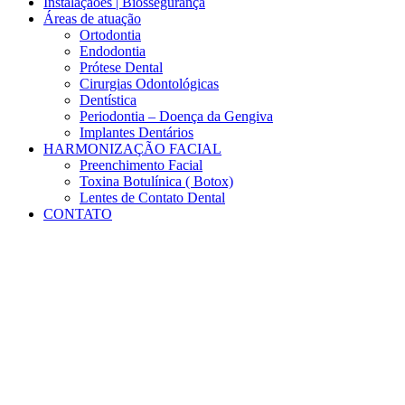
Instalaçãoes | Biossegurança
Áreas de atuação
Ortodontia
Endodontia
Prótese Dental
Cirurgias Odontológicas
Dentística
Periodontia – Doença da Gengiva
Implantes Dentários
HARMONIZAÇÃO FACIAL
Preenchimento Facial
Toxina Botulínica ( Botox)
Lentes de Contato Dental
CONTATO
Results for:
28529444232903