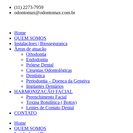
(11) 2273-7959
odontomax@odontomax.com.br
Home
QUEM SOMOS
Instalaçãoes | Biossegurança
Áreas de atuação
Ortodontia
Endodontia
Prótese Dental
Cirurgias Odontológicas
Dentística
Periodontia – Doença da Gengiva
Implantes Dentários
HARMONIZAÇÃO FACIAL
Preenchimento Facial
Toxina Botulínica ( Botox)
Lentes de Contato Dental
CONTATO
Home
QUEM SOMOS