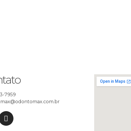
tato
73-7959
omax@odontomax.com.br