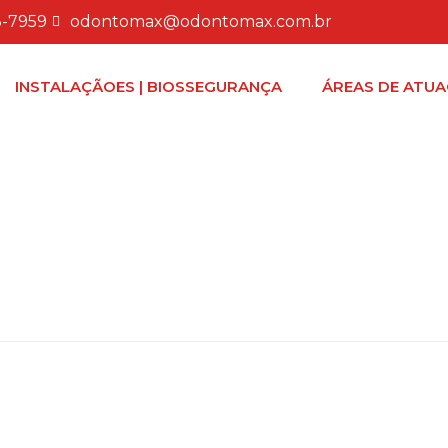
3-7959
odontomax@odontomax.com.br
INSTALAÇÃOES | BIOSSEGURANÇA
ÁREAS DE ATU
8139325732495