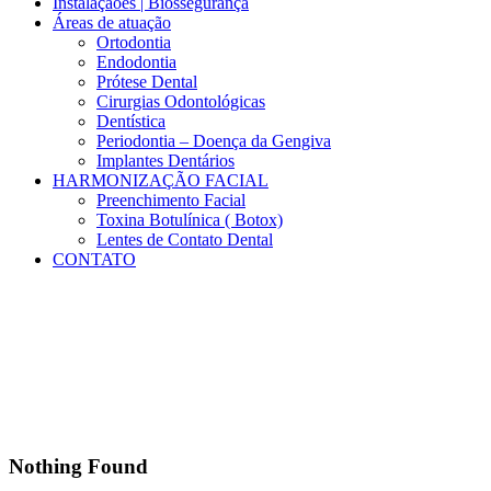
Instalaçãoes | Biossegurança
Áreas de atuação
Ortodontia
Endodontia
Prótese Dental
Cirurgias Odontológicas
Dentística
Periodontia – Doença da Gengiva
Implantes Dentários
HARMONIZAÇÃO FACIAL
Preenchimento Facial
Toxina Botulínica ( Botox)
Lentes de Contato Dental
CONTATO
Results for: 195
Nothing Found