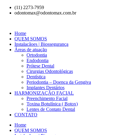
(11) 2273-7959
odontomax@odontomax.com.br
Home
QUEM SOMOS
Instalaçãoes | Biossegurança
Áreas de atuação
Ortodontia
Endodontia
Prótese Dental
Cirurgias Odontológicas
Dentística
Periodontia – Doença da Gengiva
Implantes Dentários
HARMONIZAÇÃO FACIAL
Preenchimento Facial
Toxina Botulínica ( Botox)
Lentes de Contato Dental
CONTATO
Home
QUEM SOMOS