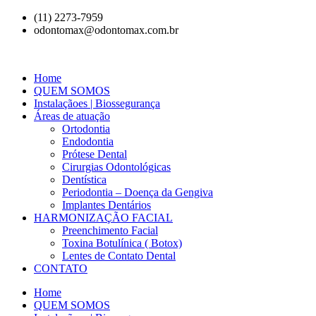
(11) 2273-7959
odontomax@odontomax.com.br
Home
QUEM SOMOS
Instalaçãoes | Biossegurança
Áreas de atuação
Ortodontia
Endodontia
Prótese Dental
Cirurgias Odontológicas
Dentística
Periodontia – Doença da Gengiva
Implantes Dentários
HARMONIZAÇÃO FACIAL
Preenchimento Facial
Toxina Botulínica ( Botox)
Lentes de Contato Dental
CONTATO
Home
QUEM SOMOS