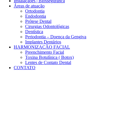
Instalaçãoes | Biossegurança
Áreas de atuação
Ortodontia
Endodontia
Prótese Dental
Cirurgias Odontológicas
Dentística
Periodontia – Doença da Gengiva
Implantes Dentários
HARMONIZAÇÃO FACIAL
Preenchimento Facial
Toxina Botulínica ( Botox)
Lentes de Contato Dental
CONTATO
Results for:
1819840614790