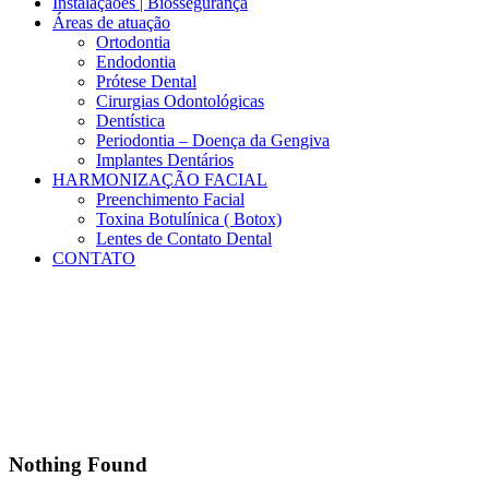
Instalaçãoes | Biossegurança
Áreas de atuação
Ortodontia
Endodontia
Prótese Dental
Cirurgias Odontológicas
Dentística
Periodontia – Doença da Gengiva
Implantes Dentários
HARMONIZAÇÃO FACIAL
Preenchimento Facial
Toxina Botulínica ( Botox)
Lentes de Contato Dental
CONTATO
Results for: 127
Nothing Found