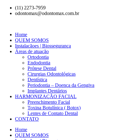
(11) 2273-7959
odontomax@odontomax.com.br
Home
QUEM SOMOS
Instalaçãoes | Biossegurança
Áreas de atuação
Ortodontia
Endodontia
Prótese Dental
Cirurgias Odontológicas
Dentística
Periodontia – Doença da Gengiva
Implantes Dentários
HARMONIZAÇÃO FACIAL
Preenchimento Facial
Toxina Botulínica ( Botox)
Lentes de Contato Dental
CONTATO
Home
QUEM SOMOS